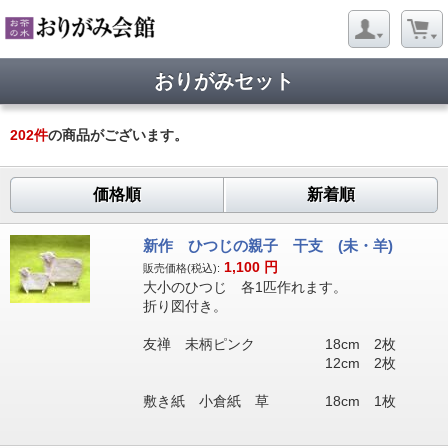
おりがみセット
202
件
の商品がございます。
価格順
新着順
新作 ひつじの親子 干支 (未・羊)
1,100
円
販売価格(税込):
大小のひつじ 各1匹作れます。
折り図付き。
友禅 未柄ピンク 18cm 2枚
12cm 2枚
敷き紙 小倉紙 草 18cm 1枚