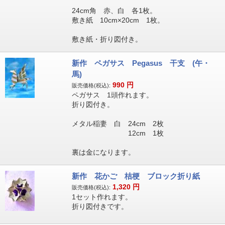
24cm角 赤、白 各1枚。
敷き紙 10cm×20cm 1枚。
敷き紙・折り図付き。
新作 ペガサス Pegasus 干支 (午・
馬)
990
円
販売価格(税込):
ペガサス 1頭作れます。
折り図付き。
メタル稲妻 白 24cm 2枚
12cm 1枚
裏は金になります。
新作 花かご 桔梗 ブロック折り紙
1,320
円
販売価格(税込):
1セット作れます。
折り図付きです。