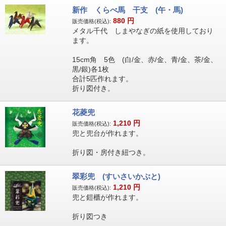
新作 くらべ馬 干支 (午・馬)
880
円
販売価格(税込):
メタル千代 しまやなぎの紙を使用しており
ます。
15cm角 5色 (白/金、赤/金、青/金、茶/金、
黒/銀)各1枚
合計5匹作れます。
折り図付き。
花菱兜
1,210
円
販売価格(税込):
兜と兜台が作れます。
折り図・房付き紐つき。
翠彩兜 (すいさいかぶと)
1,210
円
販売価格(税込):
兜と鎧櫃が作れます。
折り図つき