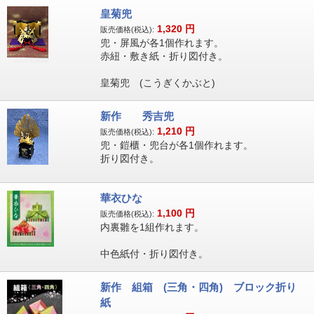
皇菊兜
1,320
円
販売価格(税込):
兜・屏風が各1個作れます。
赤紐・敷き紙・折り図付き。
皇菊兜 (こうぎくかぶと)
新作 秀吉兜
1,210
円
販売価格(税込):
兜・鎧櫃・兜台が各1個作れます。
折り図付き。
華衣ひな
1,100
円
販売価格(税込):
内裏雛を1組作れます。
中色紙付・折り図付き。
新作 組箱 (三角・四角) ブロック折り
紙