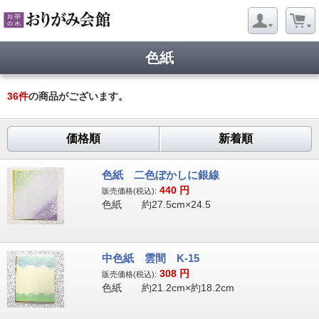
色紙
36
件
の商品がございます。
価格順
新着順
色紙 二色ぼかしに銀線
440
円
販売価格(税込):
色紙 約27.5cm×24.5
中色紙 雲間 K-15
308
円
販売価格(税込):
色紙 約21.2cm×約18.2cm