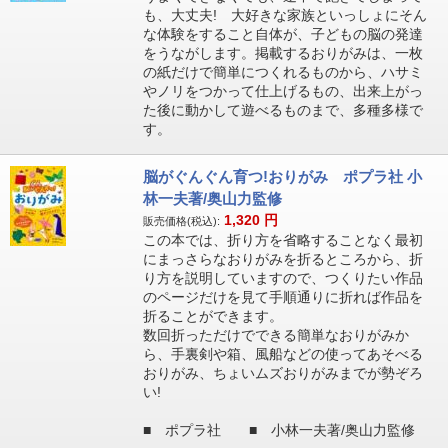
も、大丈夫! 大好きな家族といっしょにそん
な体験をすること自体が、子どもの脳の発達
をうながします。掲載するおりがみは、一枚
の紙だけで簡単につくれるものから、ハサミ
やノリをつかって仕上げるもの、出来上がっ
た後に動かして遊べるものまで、多種多様で
す。
脳がぐんぐん育つ!おりがみ ポプラ社 小
林一夫著/奥山力監修
1,320
円
販売価格(税込):
この本では、折り方を省略することなく最初
にまっさらなおりがみを折るところから、折
り方を説明していますので、つくりたい作品
のページだけを見て手順通りに折れば作品を
折ることができます。
数回折っただけでできる簡単なおりがみか
ら、手裏剣や箱、風船などの使ってあそべる
おりがみ、ちょいムズおりがみまでが勢ぞろ
い!
■ ポプラ社 ■ 小林一夫著/奥山力監修