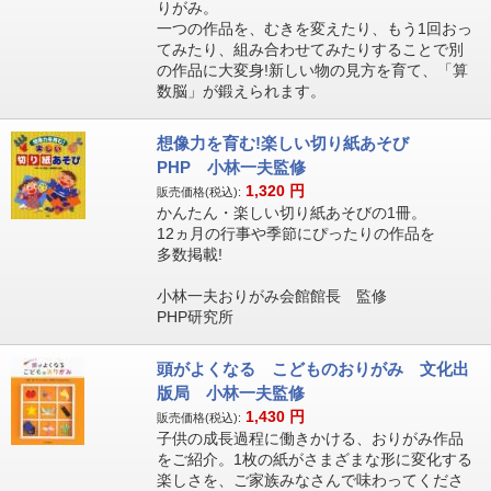
りがみ。
一つの作品を、むきを変えたり、もう1回おっ
てみたり、組み合わせてみたりすることで別
の作品に大変身!新しい物の見方を育て、「算
数脳」が鍛えられます。
想像力を育む!楽しい切り紙あそび
PHP 小林一夫監修
1,320
円
販売価格(税込):
かんたん・楽しい切り紙あそびの1冊。
12ヵ月の行事や季節にぴったりの作品を
多数掲載!
小林一夫おりがみ会館館長 監修
PHP研究所
頭がよくなる こどものおりがみ 文化出
版局 小林一夫監修
1,430
円
販売価格(税込):
子供の成長過程に働きかける、おりがみ作品
をご紹介。1枚の紙がさまざまな形に変化する
楽しさを、ご家族みなさんで味わってくださ