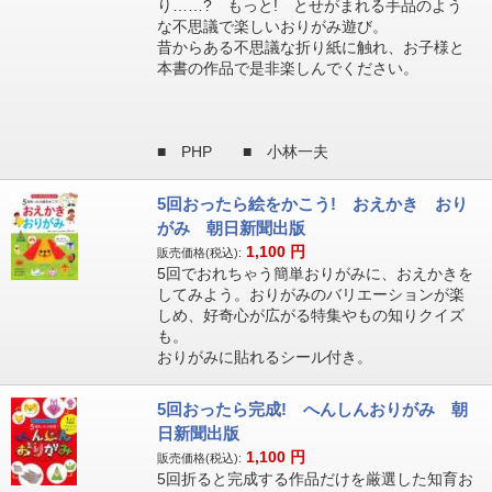
り……? もっと! とせがまれる手品のよう
な不思議で楽しいおりがみ遊び。
昔からある不思議な折り紙に触れ、お子様と
本書の作品で是非楽しんでください。
■ PHP ■ 小林一夫
5回おったら絵をかこう! おえかき おり
がみ 朝日新聞出版
1,100
円
販売価格(税込):
5回でおれちゃう簡単おりがみに、おえかきを
してみよう。おりがみのバリエーションが楽
しめ、好奇心が広がる特集やもの知りクイズ
も。
おりがみに貼れるシール付き。
5回おったら完成! へんしんおりがみ 朝
日新聞出版
1,100
円
販売価格(税込):
5回折ると完成する作品だけを厳選した知育お