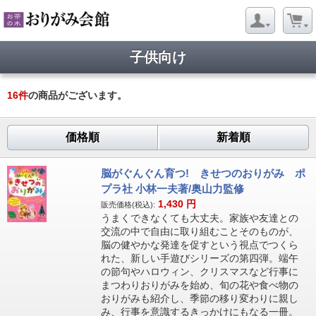
子供向け
16
件
の商品がございます。
価格順
新着順
脳がぐんぐん育つ! きせつのおりがみ ポ
プラ社 小林一夫著/奥山力監修
1,430
円
販売価格(税込):
うまくできなくても大丈夫。家族や友達との
交流の中で自由に取り組むことそのものが、
脳の健やかな発達を促すという視点でつくら
れた、新しい手遊びシリーズの第四弾。端午
の節句やハロウィン、クリスマスなど行事に
まつわりおりがみを始め、旬の花や食べ物の
おりがみも紹介し、季節の移り変わりに親し
み、行事を意識するきっかけにもなる一冊。