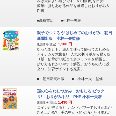
みは大変よい遊びです。5工程(折)を目安に、
簡単に折りあがる作品を厳選したおりがみ入
門書。
■高橋書店 ■小林一夫著
親子でつくろう!はじめてのおりがみ 朝日
新聞出版 小林一夫監修
1,100
円
販売価格(税込):
折ったあとも、遊んで使って飾って楽しめる
アイテムが大集合! 人気の折り紙から動く折
り紙、伝承折り紙まで多ジャンルを網羅し、
折り方もわかりやすく解説。おうちの人に役
立つ、知育ポイントも充実。
■ 朝日新聞出版 ■ 小林一夫 監修
孫の心をわしづかみ おもしろ!ビック
リ! おりがみ手品 PHP 小林一夫著
1,430
円
販売価格(税込):
コインが消える? ハンドパワーでおりがみが
起き上がる? 手の中から箱が消えたり現れた