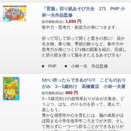
「育脳」切り紙あそび大全 171 PHP 小
林一夫作品監修
1,650
円
販売価格(税込):
集中力・思考力・創造力が身につきます。
折って写して切って開くと驚きの形に! 花や
生き物、乗り物、季節の飾りなど、集中力や
思考力が身につく171種の図案を紹介。完成し
た切り紙を使って脳をきたえるあそび方も!
■ PHP ■ 小林一夫 作品監修
5かい折ったらできあがり!! こどものおり
がみ 3～5歳向け 高橋書店 小林一夫著
880
円
販売価格(税込):
3～5歳児向けの超簡単おりがみが大集合。ど
うぶつ、はな、のりものを折って、遊んで、
楽しもう。
豊かな感受性や心を育むには、脳の成長がほ
ぼ固まる小学生低学年ごろまでが大切。そし
て焦らずに一つ一つ折ることができるおりが