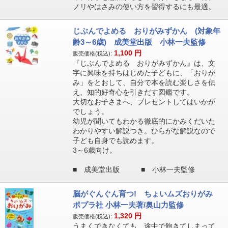
ノリやはさみの使い方を習得するにも最適。
じぶんでよめる おりがみずかん (対象年
齢3～6歳) 成美堂出版 小林一夫監修
1,100
円
販売価格(税込):
『じぶんでよめる おりがみずかん』は、文
字に興味を持ちはじめた子どもに、「おりが
み」をとおして、自分で本を読む楽しさを伝
え、知的好奇心を引きだす図鑑です。
大切なお子さまへ、プレゼントしてはいかが
でしょう。
幼児が聞いてもわかる徹底的にかみくだいた
わかりやすい解説つき。ひらがな解説なので
子ども自身でも読めます。
3～6歳向け。
■ 成美堂出版 ■ 小林一夫監修
脳がぐんぐん育つ! ちょいムズおりがみ
ポプラ社 小林一夫著/奥山力監修
1,320
円
販売価格(税込):
うまくできなくても、途中で飽きてしまって