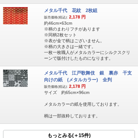
メタル千代 花紋 2枚組
2,178
円
販売価格(税込):
約46cm×63cm
※柄のまわりフチがあります
※同柄2枚セット
※表が金で柄はございません。
※柄の大きさは一緒です。
一枚一枚職人がメタルカラーにシルクスクリ
ーンで版付けしたものになります。
メタル千代 江戸歌舞伎 銀 裏赤 干支
向けの紙 (メタルカラー) 全判
2,178
円
販売価格(税込):
サイズ 約65cm×96cm
メタルカラーの紙を使用しております。
柄は一部抜粋しております。
もっとみる(＋15件)