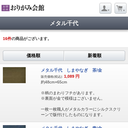
メタル千代
16
件
の商品がございます。
価格順
新着順
メタル千代 しまやなぎ 茶/金
1,089
円
販売価格(税込):
約48cm×65cm
※柄のまわりフチがあります。
※裏面が金で模様はございません。
一枚一枚職人がメタルカラーにシルクスクリ
ーンで版付けしたものになります。