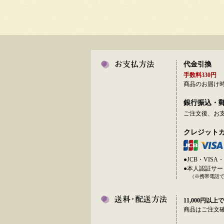
代金引換
手数料330円
商品のお届け
銀行振込・
ご注文後、お
クレジット
●JCB・VI
●本人認証サ
（※携帯電話
11,000円以上で
商品はご注文