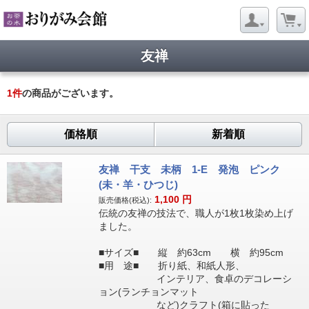
友禅
1
件
の商品がございます。
価格順
新着順
友禅 干支 未柄 1-E 発泡 ピンク
(未・羊・ひつじ)
1,100
円
販売価格(税込):
伝統の友禅の技法で、職人が1枚1枚染め上げ
ました。
■サイズ■ 縦 約63cm 横 約95cm
■用 途■ 折り紙、和紙人形、
インテリア、食卓のデコレーシ
ョン(ランチョンマット
など)クラフト(箱に貼った