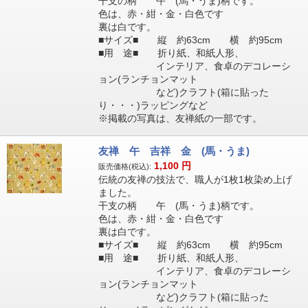
干支の柄 午 (馬・うま)柄です。
色は、赤・紺・金・白色です
裏は白です。
■サイズ■ 縦 約63cm 横 約95cm
■用 途■ 折り紙、和紙人形、
インテリア、食卓のデコレーシ
ョン(ランチョンマット
など)クラフト(箱に貼った
り・・・)ラッピングなど
※掲載の写真は、友禅紙の一部です。
友禅 午 吉祥 金 (馬・うま)
1,100
円
販売価格(税込):
伝統の友禅の技法で、職人が1枚1枚染め上げ
ました。
干支の柄 午 (馬・うま)柄です。
色は、赤・紺・金・白色です
裏は白です。
■サイズ■ 縦 約63cm 横 約95cm
■用 途■ 折り紙、和紙人形、
インテリア、食卓のデコレーシ
ョン(ランチョンマット
など)クラフト(箱に貼った