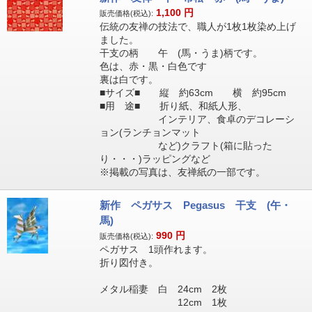
1,100
円
販売価格(税込):
伝統の友禅の技法で、職人が1枚1枚染め上げ
ました。
干支の柄 午 (馬・うま)柄です。
色は、赤・黒・白色です
裏は白です。
■サイズ■ 縦 約63cm 横 約95cm
■用 途■ 折り紙、和紙人形、
インテリア、食卓のデコレーシ
ョン(ランチョンマット
など)クラフト(箱に貼った
り・・・)ラッピングなど
※掲載の写真は、友禅紙の一部です。
新作 ペガサス Pegasus 干支 (午・
馬)
990
円
販売価格(税込):
ペガサス 1頭作れます。
折り図付き。
メタル稲妻 白 24cm 2枚
12cm 1枚