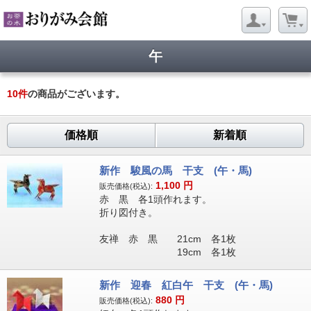
午
10
件
の商品がございます。
価格順
新着順
新作 駿風の馬 干支 (午・馬)
1,100
円
販売価格(税込):
赤 黒 各1頭作れます。
折り図付き。
友禅 赤 黒 21cm 各1枚
19cm 各1枚
新作 迎春 紅白午 干支 (午・馬)
880
円
販売価格(税込):