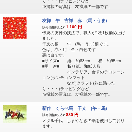
り・・・)ラッピングなど
※掲載の写真は、友禅紙の一部です。
友禅 午 吉祥 赤 (馬・うま)
1,100
円
販売価格(税込):
伝統の友禅の技法で、職人が1枚1枚染め上げ
ました。
干支の柄 午 (馬・うま)柄です。
色は、赤・紺・金・白色です
裏は白です。
■サイズ■ 縦 約63cm 横 約95cm
■用 途■ 折り紙、和紙人形、
インテリア、食卓のデコレーシ
ョン(ランチョンマット
など)クラフト(箱に貼った
り・・・)ラッピングなど
※掲載の写真は、友禅紙の一部です。
新作 くらべ馬 干支 (午・馬)
880
円
販売価格(税込):
メタル千代 しまやなぎの紙を使用しており
ます。