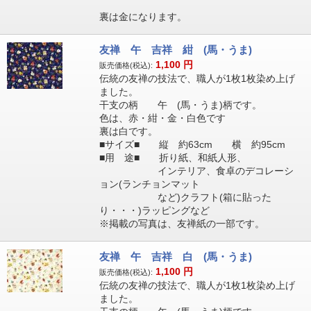
裏は金になります。
友禅 午 吉祥 紺 (馬・うま)
1,100
円
販売価格(税込):
伝統の友禅の技法で、職人が1枚1枚染め上げ
ました。
干支の柄 午 (馬・うま)柄です。
色は、赤・紺・金・白色です
裏は白です。
■サイズ■ 縦 約63cm 横 約95cm
■用 途■ 折り紙、和紙人形、
インテリア、食卓のデコレーシ
ョン(ランチョンマット
など)クラフト(箱に貼った
り・・・)ラッピングなど
※掲載の写真は、友禅紙の一部です。
友禅 午 吉祥 白 (馬・うま)
1,100
円
販売価格(税込):
伝統の友禅の技法で、職人が1枚1枚染め上げ
ました。