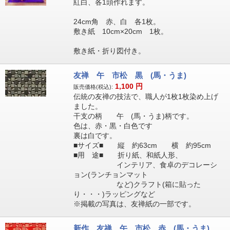
紅白、各1頭作れます。
24cm角 赤、白 各1枚。
敷き紙 10cm×20cm 1枚。
敷き紙・折り図付き。
友禅 午 市松 黒 (馬・うま)
1,100
円
販売価格(税込):
伝統の友禅の技法で、職人が1枚1枚染め上げ
ました。
干支の柄 午 (馬・うま)柄です。
色は、赤・黒・白色です
裏は白です。
■サイズ■ 縦 約63cm 横 約95cm
■用 途■ 折り紙、和紙人形、
インテリア、食卓のデコレーシ
ョン(ランチョンマット
など)クラフト(箱に貼った
り・・・)ラッピングなど
※掲載の写真は、友禅紙の一部です。
新作 友禅 午 市松 赤 (馬・うま)