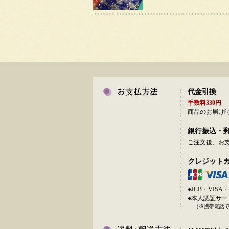
代金引換
手数料330円
商品のお届け
銀行振込・
ご注文後、お
クレジット
●JCB・VI
●本人認証サ
（※携帯電話