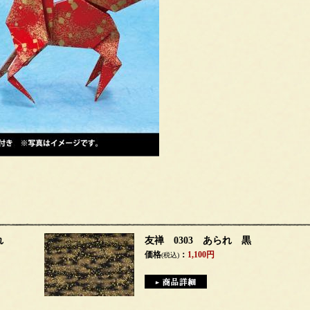
れ
友禅 0303 あられ 黒
価格
：
1,100円
(税込)