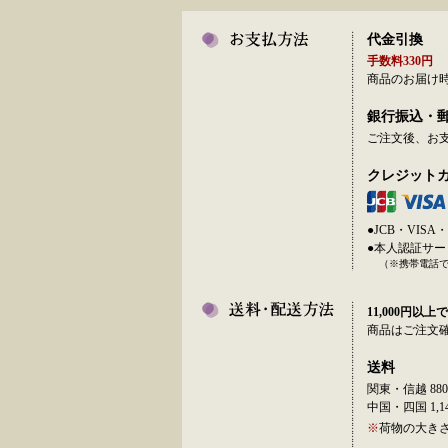
代金引換
手数料330円
商品のお届け
銀行振込・
ご注文後、お
クレジット
●JCB・VI
●本人認証サ
（※携帯電話
11,000円以上で
商品はご注文
送料
関東・信越 880
中国・四国 1,14
※
荷物の大き