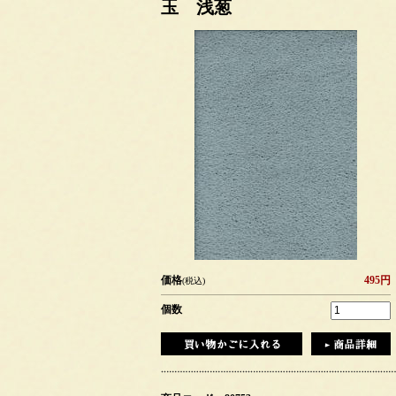
玉 浅葱
価格
495円
(税込)
個数