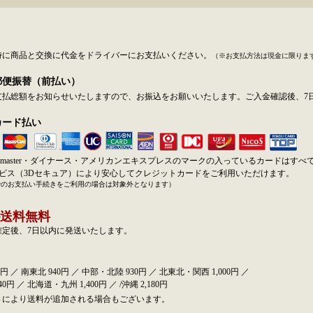
時に商品と交換に代金をドライバーにお支払いください。
（※お支払方法は現金に限りま
郵便振替（前払い）
支払総額をお知らせいたしますので、お振込をお願いいたします。ご入金確認後、7
カード払い
SA・master・ダイナース・アメリカンエキスプレスのマークの入っているカードはす
ービス（3Dセキュア）により安心してクレジットカードをご利用いただけます。
でのお支払い手続きをご利用の場合は対象外となります）
送料無料
確定後、7日以内に発送いたします。
円 ／ 南東北 940円 ／ 中部・北陸 930円 ／ 北東北・関西 1,000円 ／
0円 ／ 北海道・九州 1,400円 ／ /沖縄 2,180円
さにより送料が追加される場合もございます。