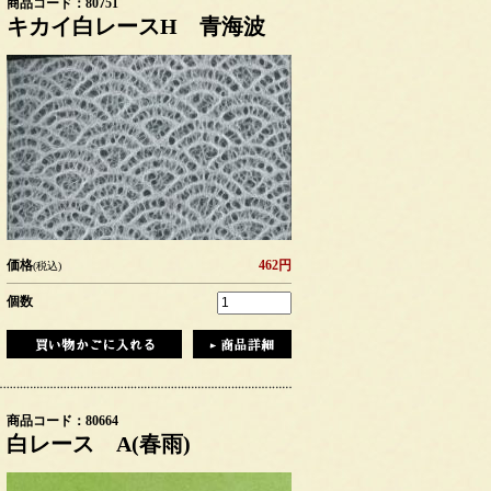
商品コード：80751
キカイ白レースH 青海波
価格
462円
(税込)
個数
商品コード：80664
白レース A(春雨)