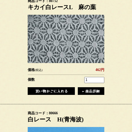
商品コード：80752
キカイ白レースL 麻の葉
価格
462円
(税込)
個数
商品コード：80666
白レース H(青海波)