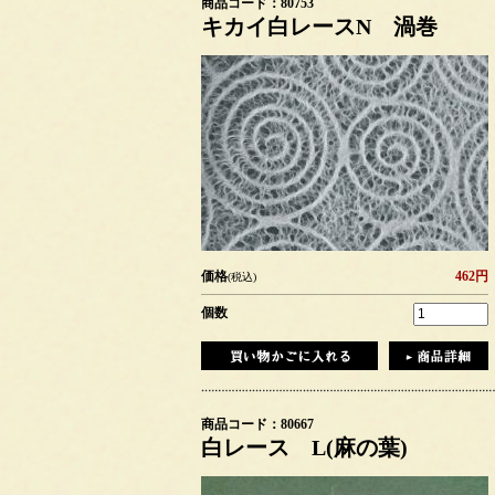
商品コード：80753
キカイ白レースN 渦巻
価格
462円
(税込)
個数
商品コード：80667
白レース L(麻の葉)