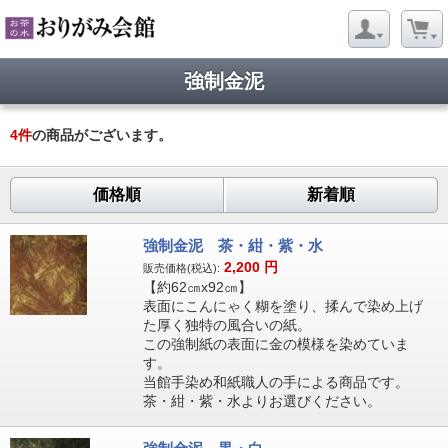
強制金泥
4
件
の商品がございます。
価格順
新着順
強制金泥 茶・紺・紫・水
2,200
円
販売価格(税込):
【約62㎝x92㎝】
表面にこんにゃく糊を塗り、揉んで染め上げ
た厚く独特の風合いの紙。
この強制紙の表面に金の模様を染めていま
す。
当館手染め和紙職人の手による商品です。
茶・紺・紫・水よりお選びください。