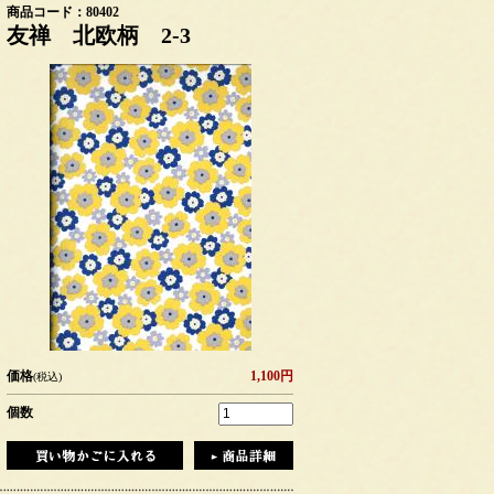
商品コード：80402
友禅 北欧柄 2-3
価格
1,100円
(税込)
個数