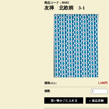
商品コード：80402
友禅 北欧柄 3-1
価格
1,100円
(税込)
個数