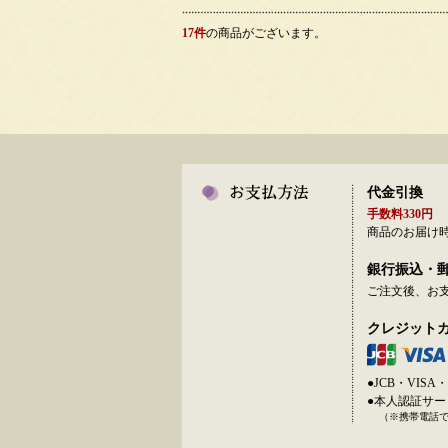
17件
の商品がございます。
代金引換
手数料330円
商品のお届け
銀行振込・
ご注文後、お
クレジット
●JCB・VI
●本人認証サ
（※携帯電話