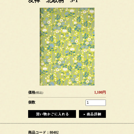
友禅 北欧柄 5-1
価格
1,100円
(税込)
個数
商品コード：80402