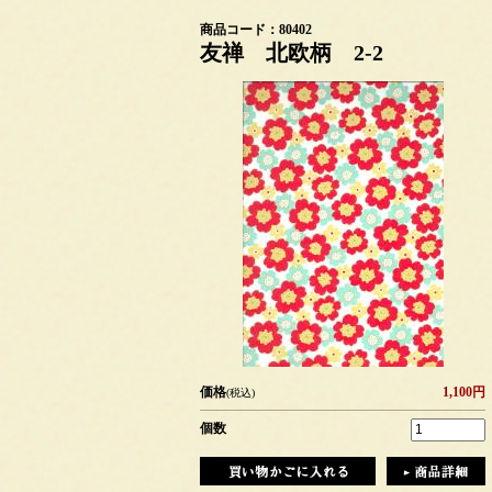
商品コード：80402
友禅 北欧柄 2-2
価格
1,100円
(税込)
個数