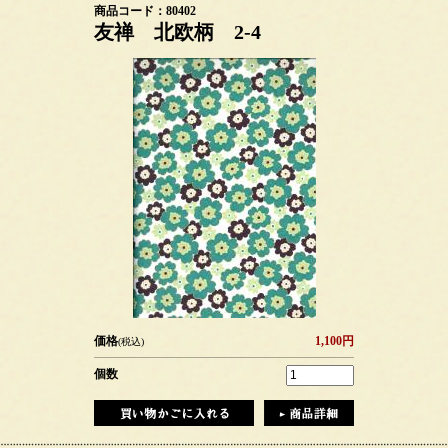
商品コード：80402
友禅 北欧柄 2-4
価格
1,100円
(税込)
個数