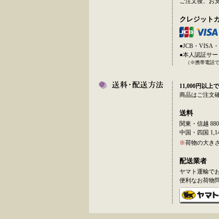
ご注文後、お
クレジット
●JCB・VI
●本人認証サ
（※携帯電話
11,000円以上で
商品はご注文
送料
関東・信越 880
中国・四国 1,14
※
荷物の大き
配送業者
ヤマト運輸で
便利なお荷物