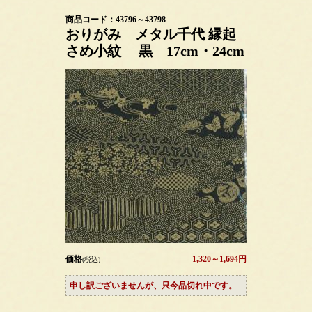
商品コード：43796～43798
おりがみ メタル千代 縁起
さめ小紋 黒 17cm・24cm
価格
1,320～1,694円
(税込)
申し訳ございませんが、只今品切れ中です。