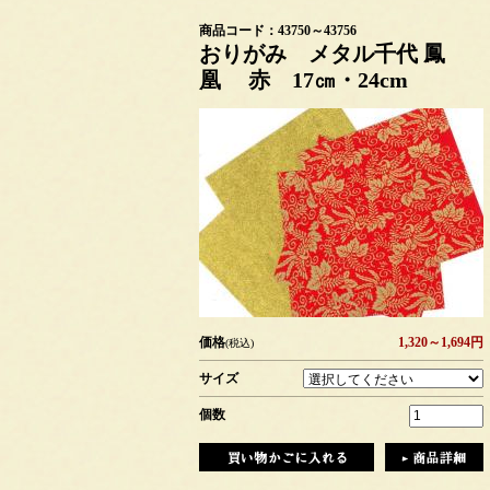
商品コード：43750～43756
おりがみ メタル千代 鳳
凰 赤 17㎝・24cm
価格
1,320～1,694円
(税込)
サイズ
個数