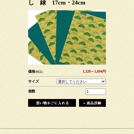
し 緑 17cm・24cm
価格
1,320～1,694円
(税込)
サイズ
個数