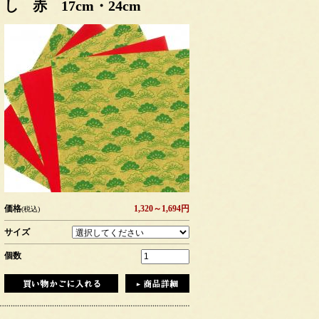
し 赤 17cm・24cm
価格
1,320～1,694円
(税込)
サイズ
個数