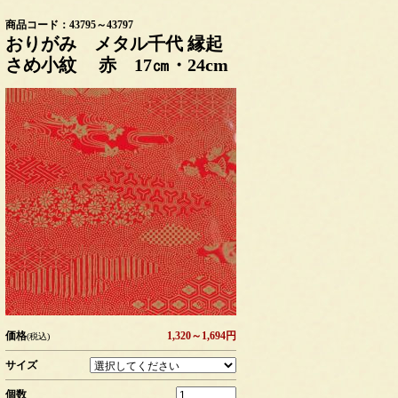
商品コード：43795～43797
おりがみ メタル千代 縁起
さめ小紋 赤 17㎝・24cm
価格
1,320～1,694円
(税込)
サイズ
個数