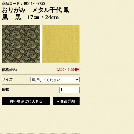
商品コード：40544～43755
おりがみ メタル千代 鳳
凰 黒 17㎝・24cm
価格
1,320～1,694円
(税込)
サイズ
個数