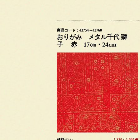
商品コード：43754～43760
おりがみ メタル千代 獅
子 赤 17㎝・24cm
価格
1,320～1,694円
(税込)