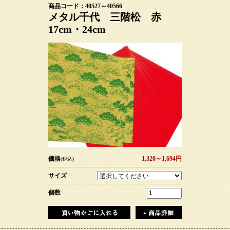
商品コード：40527～40566
メタル千代 三階松 赤
17cm・24cm
価格
1,320～1,694円
(税込)
サイズ
個数