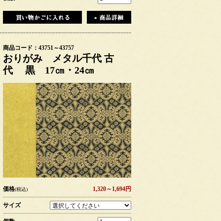
商品コード：43751～43757
おりがみ メタル千代 古
代 黒 17㎝・24㎝
価格
1,320～1,694円
(税込)
サイズ