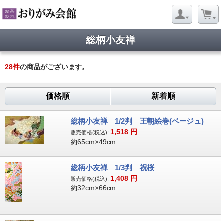
総柄小友禅
28
件
の商品がございます。
価格順
新着順
総柄小友禅 1/2判 王朝絵巻(ベージュ)
1,518
円
販売価格(税込):
約65cm×49cm
総柄小友禅 1/3判 祝桜
1,408
円
販売価格(税込):
約32cm×66cm