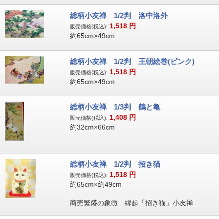
総柄小友禅 1/2判 洛中洛外
1,518
円
販売価格(税込):
約65cm×49cm
総柄小友禅 1/2判 王朝絵巻(ピンク)
1,518
円
販売価格(税込):
約65cm×49cm
総柄小友禅 1/3判 鶴と亀
1,408
円
販売価格(税込):
約32cm×66cm
総柄小友禅 1/2判 招き猫
1,518
円
販売価格(税込):
約65cm×約49cm
商売繁盛の象徴 縁起「招き猫」小友禅