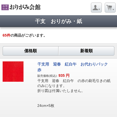
干支 おりがみ・紙
65
件
の商品がございます。
価格順
新着順
干支用 迎春 紅白午 お代わりパック
赤
935
円
販売価格(税込):
干支用 迎春 紅白午 の赤の刷毛引きの紙
のみになります。
折り図は付属いたしません。
24cm×5枚