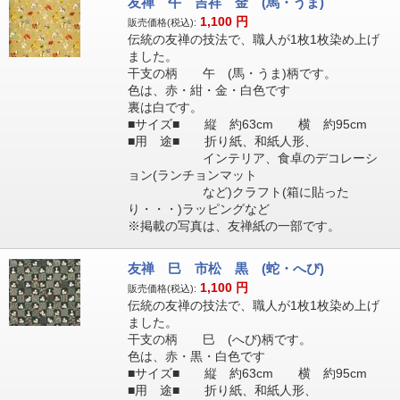
友禅 午 吉祥 金 (馬・うま)
1,100
円
販売価格(税込):
伝統の友禅の技法で、職人が1枚1枚染め上げ
ました。
干支の柄 午 (馬・うま)柄です。
色は、赤・紺・金・白色です
裏は白です。
■サイズ■ 縦 約63cm 横 約95cm
■用 途■ 折り紙、和紙人形、
インテリア、食卓のデコレーシ
ョン(ランチョンマット
など)クラフト(箱に貼った
り・・・)ラッピングなど
※掲載の写真は、友禅紙の一部です。
友禅 巳 市松 黒 (蛇・へび)
1,100
円
販売価格(税込):
伝統の友禅の技法で、職人が1枚1枚染め上げ
ました。
干支の柄 巳 (へび)柄です。
色は、赤・黒・白色です
■サイズ■ 縦 約63cm 横 約95cm
■用 途■ 折り紙、和紙人形、