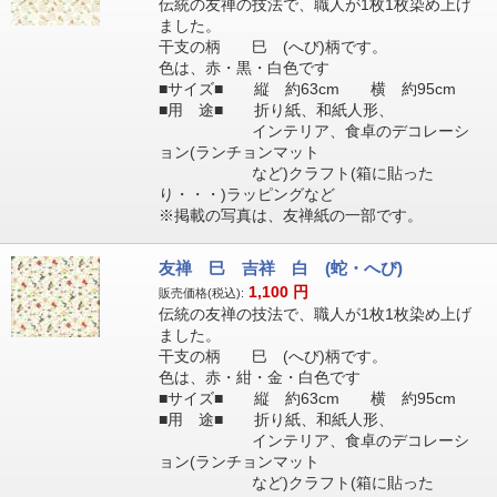
伝統の友禅の技法で、職人が1枚1枚染め上げ
ました。
干支の柄 巳 (へび)柄です。
色は、赤・黒・白色です
■サイズ■ 縦 約63cm 横 約95cm
■用 途■ 折り紙、和紙人形、
インテリア、食卓のデコレーシ
ョン(ランチョンマット
など)クラフト(箱に貼った
り・・・)ラッピングなど
※掲載の写真は、友禅紙の一部です。
友禅 巳 吉祥 白 (蛇・へび)
1,100
円
販売価格(税込):
伝統の友禅の技法で、職人が1枚1枚染め上げ
ました。
干支の柄 巳 (へび)柄です。
色は、赤・紺・金・白色です
■サイズ■ 縦 約63cm 横 約95cm
■用 途■ 折り紙、和紙人形、
インテリア、食卓のデコレーシ
ョン(ランチョンマット
など)クラフト(箱に貼った