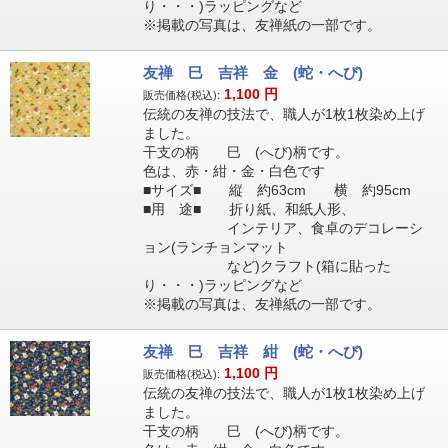
り・・・)ラッピングなど
※掲載の写真は、友禅紙の一部です。
友禅 巳 吉祥 金 (蛇・へび)
1,100
円
販売価格(税込):
伝統の友禅の技法で、職人が1枚1枚染め上げ
ました。
干支の柄 巳 (へび)柄です。
色は、赤・紺・金・白色です
■サイズ■ 縦 約63cm 横 約95cm
■用 途■ 折り紙、和紙人形、
インテリア、食卓のデコレーシ
ョン(ランチョンマット
など)クラフト(箱に貼った
り・・・)ラッピングなど
※掲載の写真は、友禅紙の一部です。
友禅 巳 吉祥 紺 (蛇・へび)
1,100
円
販売価格(税込):
伝統の友禅の技法で、職人が1枚1枚染め上げ
ました。
干支の柄 巳 (へび)柄です。