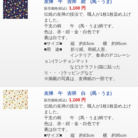
友禅 午 吉祥 紺 (馬・うま)
1,100
円
販売価格(税込):
伝統の友禅の技法で、職人が1枚1枚染め上げ
ました。
干支の柄 午 (馬・うま)柄です。
色は、赤・紺・金・白色です
裏は白です。
■サイズ■ 縦 約63cm 横 約95cm
■用 途■ 折り紙、和紙人形、
インテリア、食卓のデコレーシ
ョン(ランチョンマット
など)クラフト(箱に貼った
り・・・)ラッピングなど
※掲載の写真は、友禅紙の一部です。
友禅 午 吉祥 白 (馬・うま)
1,100
円
販売価格(税込):
伝統の友禅の技法で、職人が1枚1枚染め上げ
ました。
干支の柄 午 (馬・うま)柄です。
色は、赤・紺・金・白色です
裏は白です。
■サイズ■ 縦 約63cm 横 約95cm