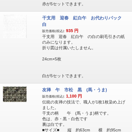
赤が5セットできます。
干支用 迎春 紅白午 お代わりパック
白
935
円
販売価格(税込):
干支用 迎春 紅白午 の白の刷毛引きの紙
のみになります。
折り図は付属いたしません。
24cm×5枚
白が5セットできます。
友禅 午 市松 黒 (馬・うま)
1,100
円
販売価格(税込):
伝統の友禅の技法で、職人が1枚1枚染め上げ
ました。
干支の柄 午 (馬・うま)柄です。
色は、赤・黒・白色です
裏は白です。
■サイズ■ 縦 約63cm 横 約95cm