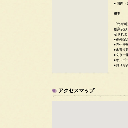
● 国内
概要
「わが町
創業安政
定されま
●鴎外記
●弥生美
●永青文
●文京一
●オルゴ
●おりが
アクセスマップ