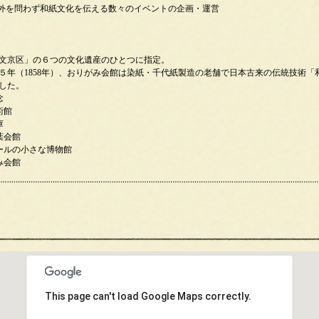
・外を問わず和紙文化を伝える数々のイベントの企画・運営
文京区」の６つの文化遺産のひとつに指定。
５年（1858年）、おりがみ会館は染紙・千代紙製造の老舗で日本古来の伝統技術
した。
念
術館
庫
葉会館
ールの小さな博物館
み会館
This page can't load Google Maps correctly.