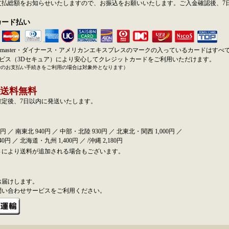
支払総額をお知らせいたしますので、お振込をお願いいたします。ご入金確認後、7
カード払い
SA・master・ダイナース・アメリカンエキスプレスのマークの入っているカードはす
ービス（3Dセキュア）により安心してクレジットカードをご利用いただけます。
でのお支払い手続きをご利用の場合は対象外となります）
送料無料
確定後、7日以内に発送いたします。
円 ／ 南東北 940円 ／ 中部・北陸 930円 ／ 北東北・関西 1,000円 ／
0円 ／ 北海道・九州 1,400円 ／ /沖縄 2,180円
さにより送料が追加される場合もございます。
お届けします。
問い合わせサービスをご利用ください。