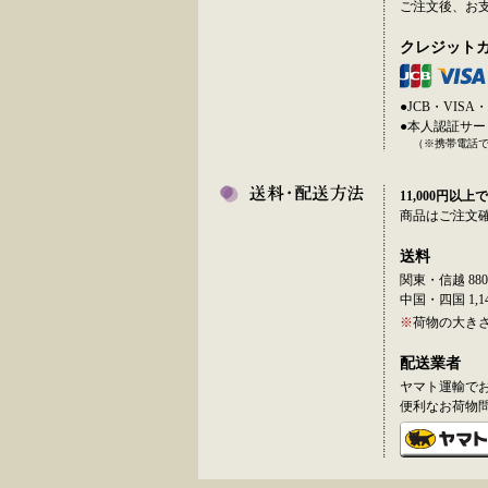
ご注文後、お
クレジット
●JCB・VI
●本人認証サ
（※携帯電話
11,000円以上で
商品はご注文
送料
関東・信越 880
中国・四国 1,14
※
荷物の大き
配送業者
ヤマト運輸で
便利なお荷物