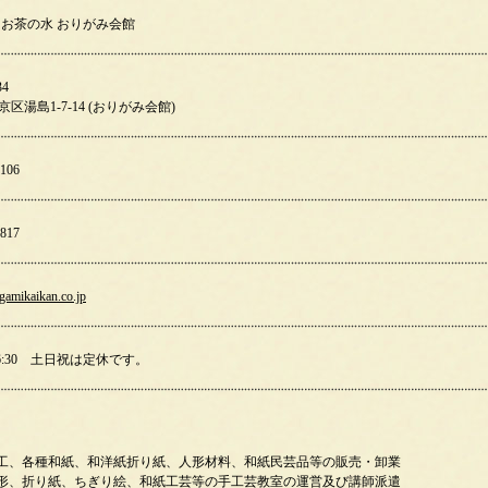
 お茶の水 おりがみ会館
34
区湯島1-7-14 (おりがみ会館)
4106
6817
gamikaikan.co.jp
～16:30 土日祝は定休です。
加工、各種和紙、和洋紙折り紙、人形材料、和紙民芸品等の販売・卸業
人形、折り紙、ちぎり絵、和紙工芸等の手工芸教室の運営及び講師派遣