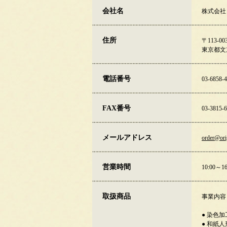
会社名
株式会社
住所
〒113-00
東京都文京
電話番号
03-6858-
FAX番号
03-3815-
メールアドレス
order@ori
営業時間
10:00
取扱商品
事業内容
● 染色
● 和紙