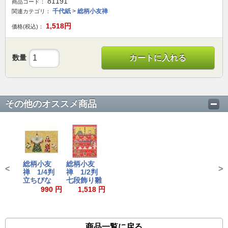
81191
商品コード：
千代紙
>
総柄小友禅
関連カテゴリ：
1,518
円
価格(税込)：
数量
カートに入れる
その他のオススメ商品
総柄小友
総柄小友
<
>
禅 1/4判
禅 1/2判
立ちびな
七段飾り雛
990 円
1,518 円
商品一覧に戻る