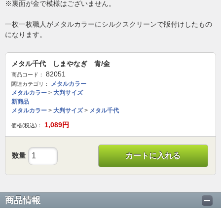
※裏面が金で模様はございません。
一枚一枚職人がメタルカラーにシルクスクリーンで版付けしたもの
になります。
メタル千代 しまやなぎ 青/金
82051
商品コード：
メタルカラー
関連カテゴリ：
メタルカラー
>
大判サイズ
新商品
メタルカラー
>
大判サイズ
>
メタル千代
1,089
円
価格(税込)：
数量
カートに入れる
商品情報