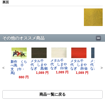
裏面
その他のオススメ商品
メタル千
メタル千
メタル千
メタル千
新作 くら
代 しまや
代 しまや
代 しまや
代 しま
べ馬 干
<
>
なぎ 白/金
なぎ 黒/銀
なぎ 赤/金
なぎ 青/
支 (午・
1,089 円
1,089 円
1,089 円
1,089
馬)
880 円
商品一覧に戻る