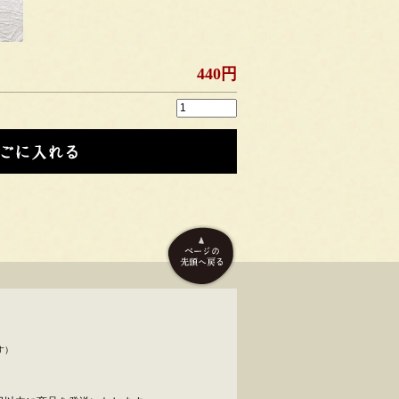
440円
す）