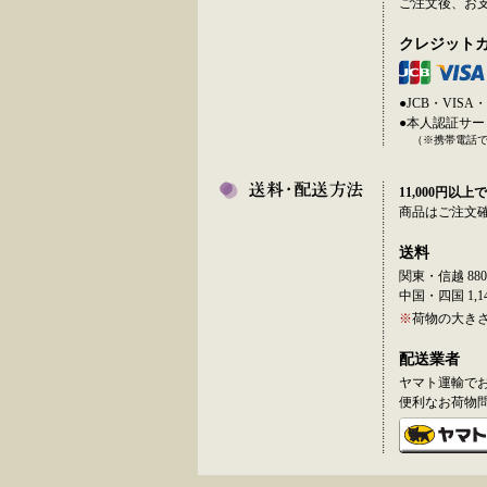
ご注文後、お
クレジット
●JCB・VI
●本人認証サ
（※携帯電話
11,000円以上で
商品はご注文
送料
関東・信越 880
中国・四国 1,14
※
荷物の大き
配送業者
ヤマト運輸で
便利なお荷物