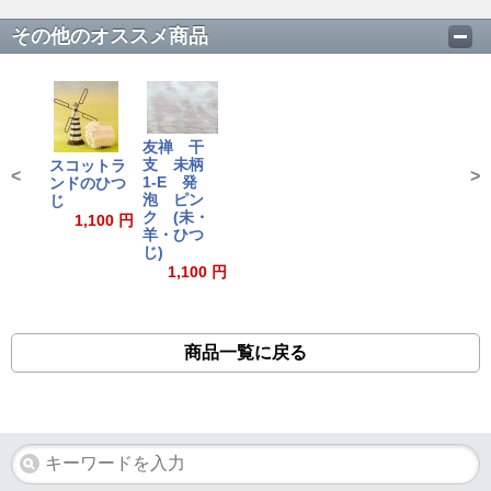
その他のオススメ商品
友禅 干
支 未柄
スコットラ
<
>
1-E 発
ンドのひつ
泡 ピン
じ
ク (未・
1,100 円
羊・ひつ
じ)
1,100 円
商品一覧に戻る