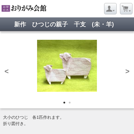
新作 ひつじの親子 干支 (未・羊)
<
>
大小のひつじ 各1匹作れます。
折り図付き。