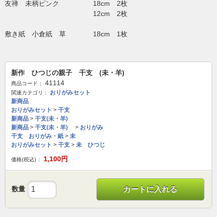
友禅 未柄ピンク 18cm 2枚
12cm 2枚
敷き紙 小倉紙 草 18cm 1枚
新作 ひつじの親子 干支 (未・羊)
41114
商品コード：
おりがみセット
関連カテゴリ：
新商品
おりがみセット
>
干支
新商品
>
干支(未・羊)
新商品
>
干支(未・羊)
>
おりがみ
干支 おりがみ・紙
>
未
おりがみセット
>
干支
>
未 ひつじ
1,100
円
価格(税込)：
数量
カートに入れる