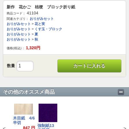
新作 花かご 桔梗 ブロック折り紙
41104
商品コード：
おりがみセット
関連カテゴリ：
おりがみセット
>
花と実
おりがみセット
>
くす玉・ブロック
おりがみセット
>
夏
おりがみセット
>
秋
1,320
円
価格(税込)：
数量
カートに入れる
その他のオススメ商品
木目紙 4/6
半切
強制紙13
847 円
<
>