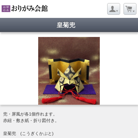
皇菊兜
兜・屏風が各1個作れます。
赤紐・敷き紙・折り図付き。
皇菊兜 (こうぎくかぶと)