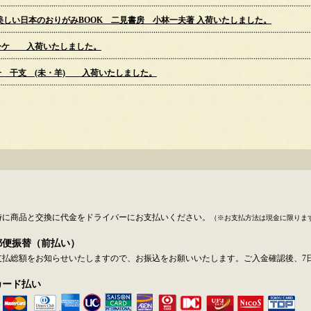
美しい日本のおりがみBOOK 二見書房 小林一夫著 入荷いたしました。
ブーケ 入荷いたしました。
子 干支 (未・羊) 入荷いたしました。
ん育つ! きせつのおりがみ ポプラ社 小林一夫著/奥山力監修 入荷いたしました。
お知らせ♦
の影響により天候悪化が予想されるため、終日休業といたしました。
、よろしくお願い申し上げます。
】
テム変更のため、終日休業となります。
時に商品と交換に代金をドライバーにお支払いください。
（※お支払方法は現金に限りま
、ご迷惑をおかけいたしますが、
郵便振替（前払い）
すようお願い申し上げます。
支払総額をお知らせいたしますので、お振込をお願いいたします。ご入金確認後、7
休暇のご案内。
カード払い
ダー通りの休暇とさせて頂きます。
～5/6(水) (土日祝日はお休みとなります。)