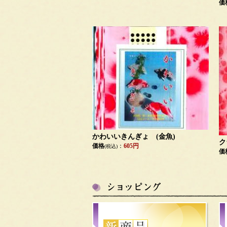
価
かわいいきんぎょ (金魚)
ク
価格
：
605円
(税込)
価