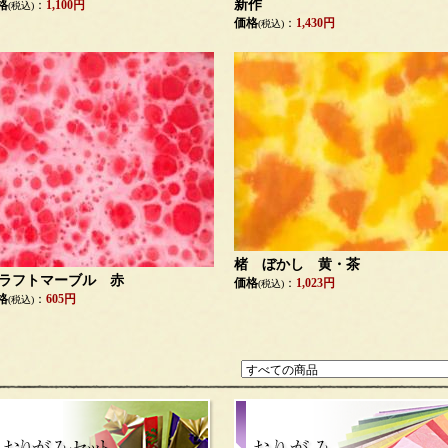
新作
格
：
1,100円
(税込)
価格
：
1,430円
(税込)
楮 ぼかし 黄・茶
ラフトマーブル 赤
価格
：
1,023円
(税込)
格
：
605円
(税込)