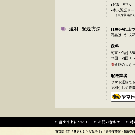
この間のお問い合わせ
●JCB・VI
●本人認証サ
2026年04月13日
新発売!! フラワー
（※携帯電話
2026年04月06日
新発売!! 友禅各種 
11,000円以上で
商品はご注文
2026年04月02日
新発売!! 皇菊兜 入
送料
2026年03月26日
新発売!! 秀吉兜 入
関東・信越 880
中国・四国 1,14
2026年02月09日
新発売!! 新つるし雛
※
荷物の大き
2026年01月27日
新発売!! 新作 民芸
配送業者
2026年01月26日
新発売!! 新作 華衣
ヤマト運輸で
便利なお荷物
2026年01月26日
新発売!! 新作 組箱
2025年12月05日
♦年末年始の休暇のお知
今年も株式会社お茶の
誠に勝手ながら12/27
なお、年内ご注文締切は
新年は1/5(月)から通