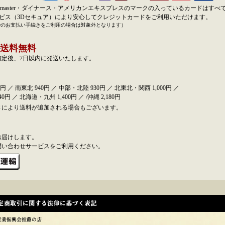
のお返事、商品の発送はお受けできませんので十分ご注意下さい。
SA・master・ダイナース・アメリカンエキスプレスのマークの入っているカードはす
ービス（3Dセキュア）により安心してクレジットカードをご利用いただけます。
ボックス ～ガーベラ～ 入荷いたしました。
でのお支払い手続きをご利用の場合は対象外となります）
入荷いたしました。
送料無料
確定後、7日以内に発送いたします。
荷いたしました。
荷いたしました。
円 ／ 南東北 940円 ／ 中部・北陸 930円 ／ 北東北・関西 1,000円 ／
0円 ／ 北海道・九州 1,400円 ／ /沖縄 2,180円
 (楽しい雛祭飾り) 入荷いたしました。
さにより送料が追加される場合もございます。
紙 小桜 朱 入荷いたしました。
ひな 入荷いたしました。
お届けします。
問い合わせサービスをご利用ください。
 (三角・四角) ブロック折り紙 入荷いたしました。
らせ♦
水おりがみ会館をご愛顧頂きありがとうございました。
(土)～1/4(日)までお休みとさせていただきます。
発送の都合上12/25(木)までとなっておりますのでご了承ください。
常営業となります。