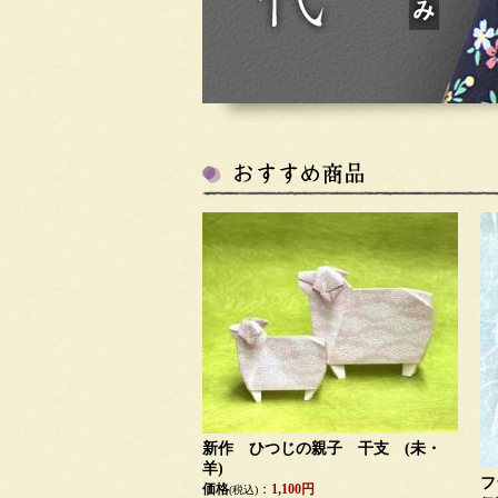
新作 ひつじの親子 干支 (未・
羊)
フ
価格
：
1,100円
(税込)