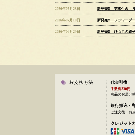
2026年07月28日
新発売!! 英訳付き 
2026年07月10日
新発売!! フラワー
2026年06月29日
新発売!! ひつじの親
2026年06月23日
新発売!! 脳がぐんぐ
2026年06月01日
♦台風による臨時休館の
6月3日(水)は、台風
ご理解・ご協力のほど
2026年05月19日
【臨時休業のお知らせ
代金引換
6月29日(月)はシス
手数料330円
商品のお届け
お客様には大変ご不便
銀行振込・
何卒ご理解いただきま
ご注文後、お
2026年04月15日
ゴールデンウィークの
クレジット
GW期間中は、カレン
4/29(水) 5/2(土)