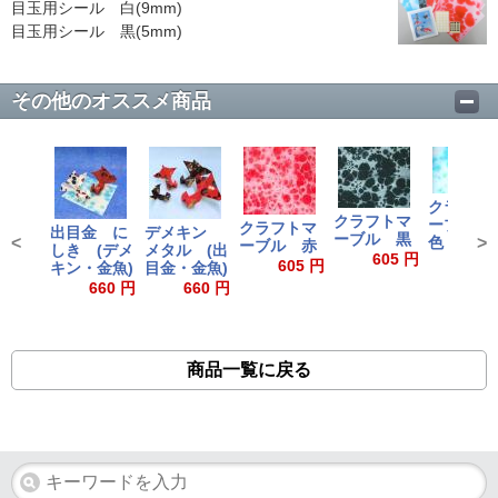
目玉用シール 白(9mm)
目玉用シール 黒(5mm)
その他のオススメ商品
クラフト
クラフトマ
ーブル 
クラフトマ
出目金 に
デメキン
ーブル 黒
<
色
>
ーブル 赤
しき (デメ
メタル (出
605 円
550
605 円
キン・金魚)
目金・金魚)
660 円
660 円
商品一覧に戻る