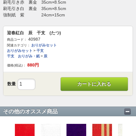
刷毛引き赤 裏金 35cm×8.5cm
刷毛引き白 裏金 35cm×8.5cm
強制紙 紫 24cm×15cm
迎春紅白 辰 干支 (たつ)
40987
商品コード：
おりがみセット
関連カテゴリ：
おりがみセット
>
干支
干支 おりがみ・紙
>
辰
880
円
価格(税込)：
数量
カートに入れる
その他のオススメ商品