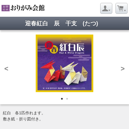
迎春紅白 辰 干支 (たつ)
<
>
紅白 各1匹作れます。
敷き紙・折り図付き。