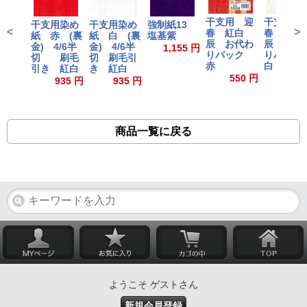
干支用 迎
干支用 
干支用染め
干支用染め
強制紙13
<
>
春 紅白
春 紅白
紙 赤 (裏
紙 白 (裏
塩基紫
辰 お代わ
辰 お代
金) 4/6半
金) 4/6半
1,155 円
りパック
りパッ
切 刷毛
切 刷毛引
赤
白
引き 紅白
き 紅白
550 円
550
935 円
935 円
商品一覧に戻る
ようこそ ゲストさん
新規会員登録