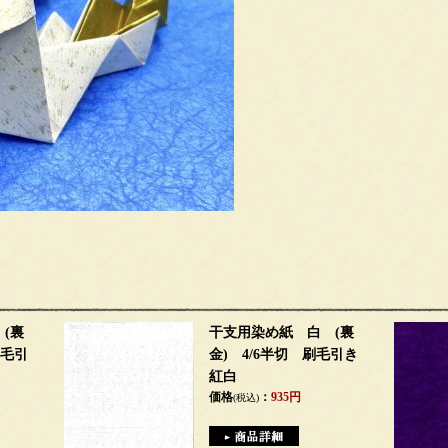
(裏
干支用染め紙 白 (裏
刷毛引
金) 4/6半切 刷毛引き
紅白
価格
：
935円
(税込)