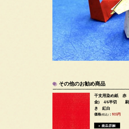
その他のお勧め商品
干支用染め紙 赤 
金) 4/6半切 
き 紅白
価格
：
935円
(税込)