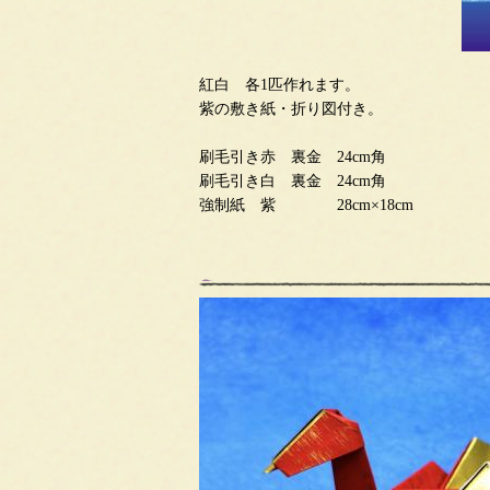
紅白 各1匹作れます。
紫の敷き紙・折り図付き。
刷毛引き赤 裏金 24cm角
刷毛引き白 裏金 24cm角
強制紙 紫 28cm×18cm