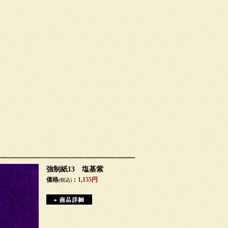
強制紙13 塩基紫
価格
：
1,155円
(税込)