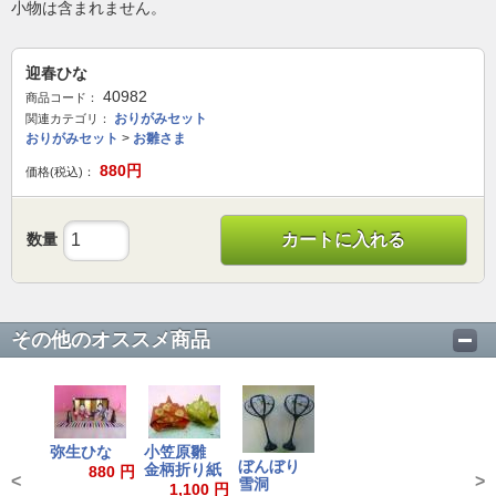
小物は含まれません。
迎春ひな
40982
商品コード：
おりがみセット
関連カテゴリ：
おりがみセット
>
お雛さま
880
円
価格(税込)：
数量
カートに入れる
その他のオススメ商品
弥生ひな
小笠原雛
ぼんぼり
金柄折り紙
880 円
<
>
雪洞
1,100 円