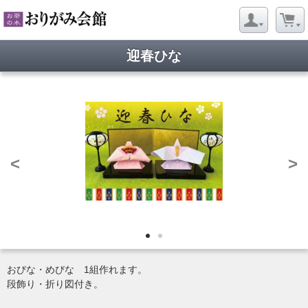
迎春ひな
<
>
おびな・めびな 1組作れます。
段飾り・折り図付き。