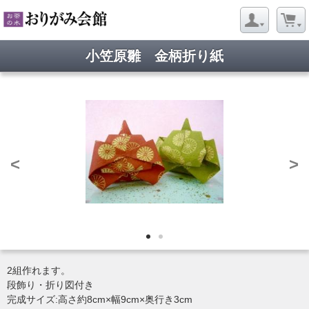
小笠原雛 金柄折り紙
<
>
2組作れます。
段飾り・折り図付き
完成サイズ:高さ約8cm×幅9cm×奥行き3cm