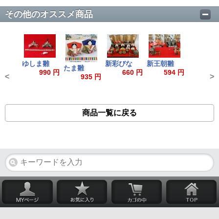
その他のオススメ商品
ゆしま雛
新彩びな
新王朝雛
たま雛
990 円
660 円
594 円
<
>
935 円
商品一覧に戻る