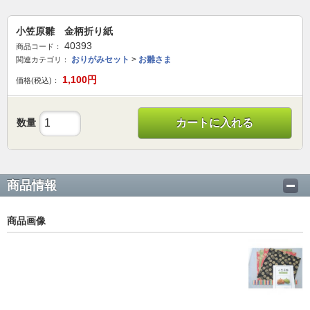
小笠原雛 金柄折り紙
40393
商品コード：
おりがみセット
>
お雛さま
関連カテゴリ：
1,100
円
価格(税込)：
数量
カートに入れる
商品情報
商品画像