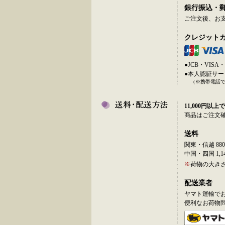
銀行振込・
ご注文後、お
クレジット
●JCB・VI
●本人認証サ
（※携帯電話
11,000円以上で
商品はご注文
送料
関東・信越 880
中国・四国 1,14
※
荷物の大き
配送業者
ヤマト運輸で
便利なお荷物