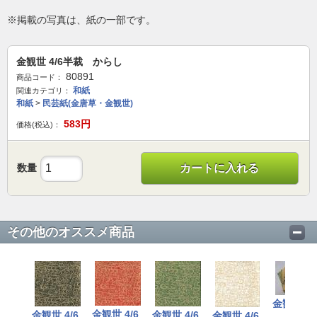
※掲載の写真は、紙の一部です。
金観世 4/6半裁 からし
80891
商品コード：
和紙
関連カテゴリ：
和紙
>
民芸紙(金唐草・金観世)
583
円
価格(税込)：
数量
カートに入れる
その他のオススメ商品
金観世
金観世 4/6
金観世 4/6
金観世 4/6
金観世 4/6