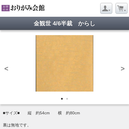
金観世 4/6半裁 からし
<
>
■サイズ■ 縦 約54cm 横 約80cm
裏は無地です。