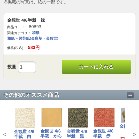
※掲載の写真は、紙の一部です。
金観世 4/6半裁 緑
80893
商品コード：
和紙
関連カテゴリ：
和紙
>
民芸紙(金唐草・金観世)
583
円
価格(税込)：
数量
カートに入れる
その他のオススメ商品
金観世
金観世 4/6
金観世 4/6
金観世 4/6
金観世 4/6
<
>
半裁 から
半裁 赤
半裁 黒
半裁 白
715～1,4