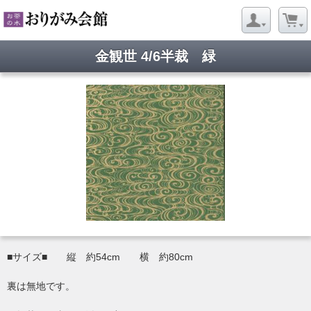
金観世 4/6半裁 緑
■サイズ■ 縦 約54cm 横 約80cm
裏は無地です。