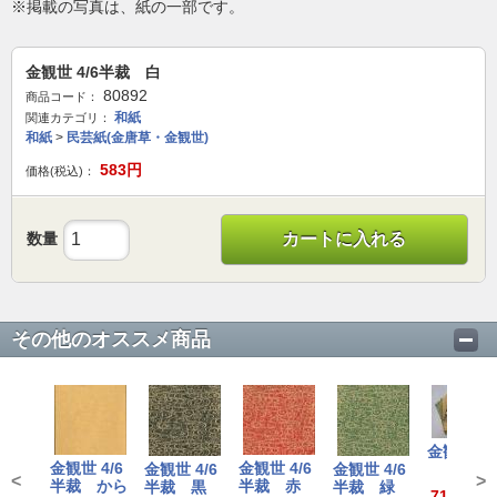
※掲載の写真は、紙の一部です。
金観世 4/6半裁 白
80892
商品コード：
和紙
関連カテゴリ：
和紙
>
民芸紙(金唐草・金観世)
583
円
価格(税込)：
数量
カートに入れる
その他のオススメ商品
金観世
金観世 4/6
金観世 4/6
金観世 4/6
金観世 4/6
<
>
半裁 から
半裁 赤
半裁 黒
半裁 緑
715～1,4