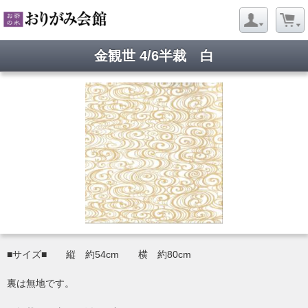
金観世 4/6半裁 白
■サイズ■ 縦 約54cm 横 約80cm
裏は無地です。