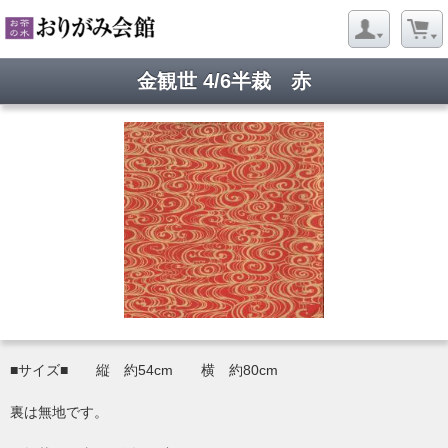
金観世 4/6半裁 赤
■サイズ■ 縦 約54cm 横 約80cm
裏は無地です。