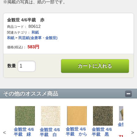
※掲載の写真は、紙の一部です。
金観世 4/6半裁 赤
80612
商品コード：
和紙
関連カテゴリ：
和紙
>
民芸紙(金唐草・金観世)
583
円
価格(税込)：
数量
カートに入れる
その他のオススメ商品
金観世
金観世 4/6
金観世 4/6
金観世 4/6
金観世 4/6
<
>
半裁 から
半裁 緑
半裁 黒
半裁 白
715～1,4