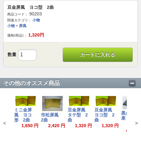
豆金屏風 ヨコ型 2曲
90203
商品コード：
小物
関連カテゴリ：
小物
>
屏風
1,320
円
価格(税込)：
数量
カートに入れる
その他のオススメ商品
ミニ金屏
豆金屏風
豆金屏風
黒台 
風 ヨコ
市松屏風
タテ型 2
ヨコ型 2
座 厚口
形 2曲
2曲
曲
曲
<
>
1,650 円
2,420 円
1,320 円
1,320 円
440～5