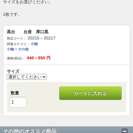
サイズをお選びください。
1枚です。
黒台 台座 厚口黒
20215～20217
商品コード：
小物
関連カテゴリ：
小物
>
その他
440～550
円
価格(税込)：
サイズ
数量
カートに入れる
その他のオススメ商品