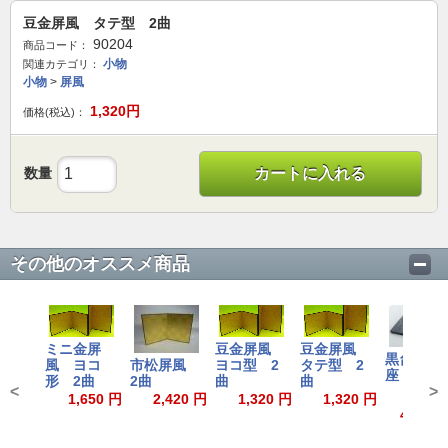
豆金屏風 タテ型 2曲
90204
商品コード：
小物
関連カテゴリ：
小物
>
屏風
1,320
円
価格(税込)：
数量
カートに入れる
その他のオススメ商品
ミニ金屏
豆金屏風
豆金屏風
黒台 
風 ヨコ
市松屏風
ヨコ型 2
タテ型 2
座 厚口
形 2曲
2曲
曲
曲
<
>
1,650 円
2,420 円
1,320 円
1,320 円
440～5