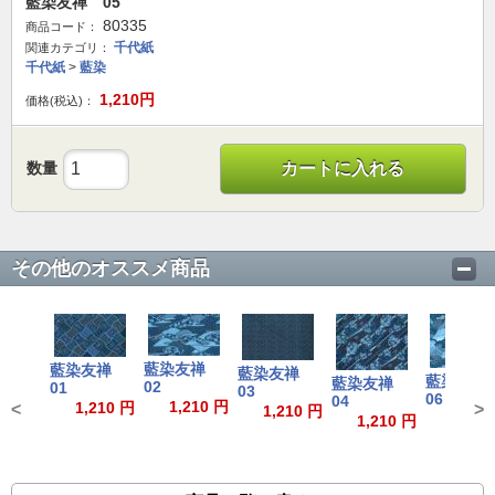
藍染友禅 05
80335
商品コード：
千代紙
関連カテゴリ：
千代紙
>
藍染
1,210
円
価格(税込)：
数量
カートに入れる
その他のオススメ商品
藍染友禅
藍染友禅
藍染友禅
藍染友
藍染友禅
02
01
03
06
04
1,210 円
1,210 円
<
>
1,210 円
1,210
1,210 円