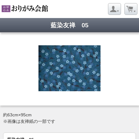
藍染友禅 05
約63cm×95cm
※画像は友禅紙の一部です