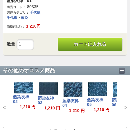
藍染友禅 01
80335
商品コード：
千代紙
関連カテゴリ：
千代紙
>
藍染
1,210
円
価格(税込)：
数量
カートに入れる
その他のオススメ商品
藍染友禅
藍染友禅
藍染友禅
藍染友
藍染友禅
02
03
05
06
04
1,210 円
<
>
1,210 円
1,210 円
1,210
1,210 円