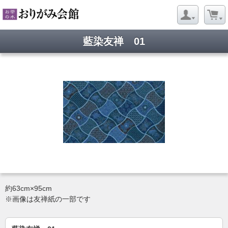
藍染友禅 01
約63cm×95cm
※画像は友禅紙の一部です