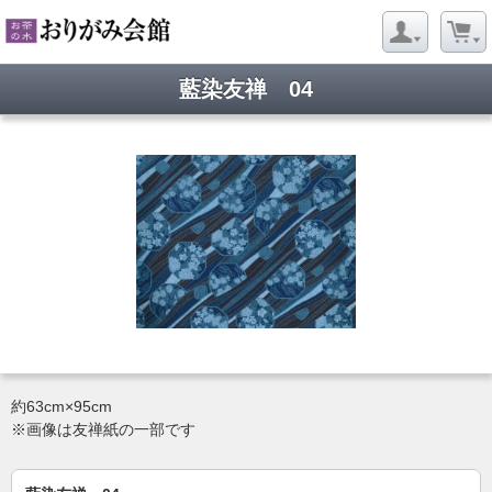
藍染友禅 04
約63cm×95cm
※画像は友禅紙の一部です