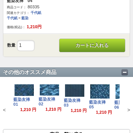
藍染友禅 04
80335
商品コード：
千代紙
関連カテゴリ：
千代紙
>
藍染
1,210
円
価格(税込)：
数量
カートに入れる
その他のオススメ商品
藍染友禅
藍染友禅
藍染友禅
藍染友禅
藍染友
02
01
03
05
06
1,210 円
1,210 円
<
>
1,210 円
1,210 円
1,210