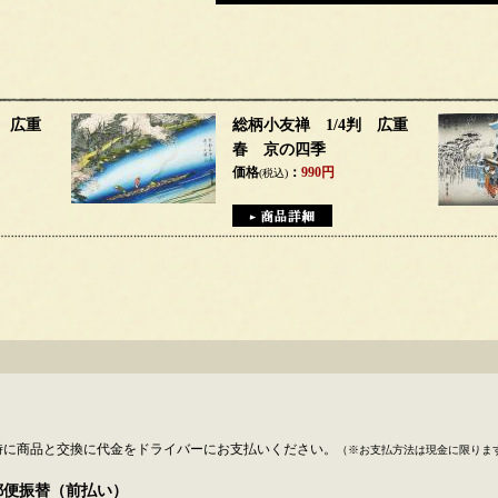
判 広重
総柄小友禅 1/4判 広重
春 京の四季
価格
：
990円
(税込)
時に商品と交換に代金をドライバーにお支払いください。
（※お支払方法は現金に限りま
郵便振替（前払い）