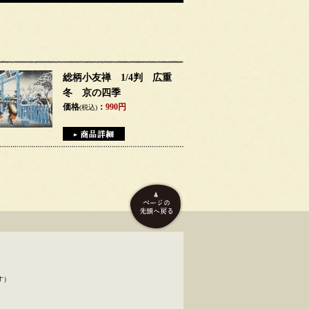
総柄小友禅 1/4判 広重
冬 京の四季
価格
：
990円
(税込)
す）