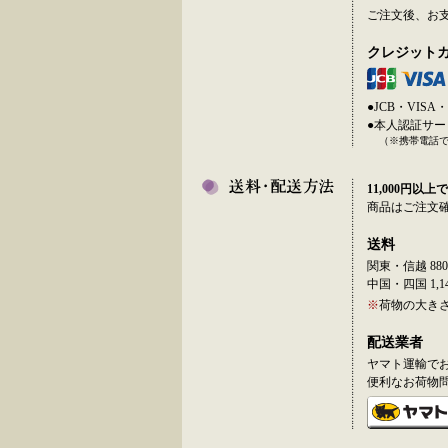
ご注文後、お
クレジット
●JCB・VI
●本人認証サ
（※携帯電話
11,000円以上で
商品はご注文
送料
関東・信越 880
中国・四国 1,14
※
荷物の大き
配送業者
ヤマト運輸で
便利なお荷物