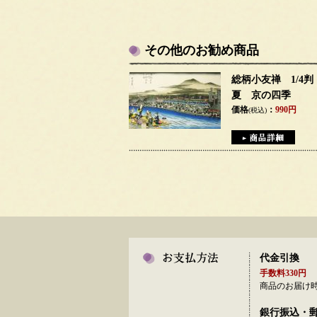
その他のお勧め商品
総柄小友禅 1/4
夏 京の四季
価格
：
990円
(税込)
代金引換
手数料330円
商品のお届け
銀行振込・