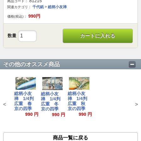
81215
商品コード：
千代紙
>
総柄小友禅
関連カテゴリ：
990
円
価格(税込)：
数量
カートに入れる
その他のオススメ商品
総柄小友
総柄小友
総柄小友
禅 1/4判
禅 1/4判
禅 1/4判
広重 春
広重 秋
広重 冬
<
>
京の四季
京の四季
京の四季
990 円
990 円
990 円
商品一覧に戻る