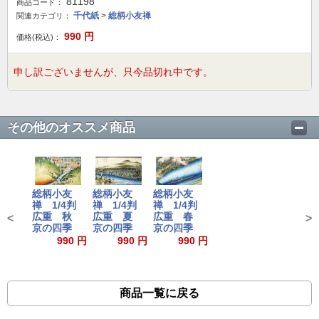
81198
商品コード：
千代紙
>
総柄小友禅
関連カテゴリ：
990
円
価格(税込)：
申し訳ございませんが、只今品切れ中です。
その他のオススメ商品
総柄小友
総柄小友
総柄小友
禅 1/4判
禅 1/4判
禅 1/4判
広重 秋
広重 夏
広重 春
<
>
京の四季
京の四季
京の四季
990 円
990 円
990 円
商品一覧に戻る