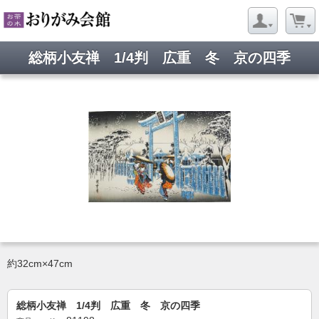
総柄小友禅 1/4判 広重 冬 京の四季
約32cm×47cm
総柄小友禅 1/4判 広重 冬 京の四季