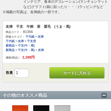
インテリア、食卓のデコレーション(ランチョンマット
など)クラフト(箱に貼ったり・・・)ラッピングなど
※掲載の写真は、友禅紙の一部です。
友禅 干支 午柄 茶 栗毛 (うま・馬)
81356
商品コード：
千代紙
>
友禅
関連カテゴリ：
千代紙
>
友禅
>
干支用
新商品
>
干支(午・馬)
新商品
>
干支(午・馬)
>
友禅
1,100
円
価格(税込)：
数量
カートに入れる
その他のオススメ商品