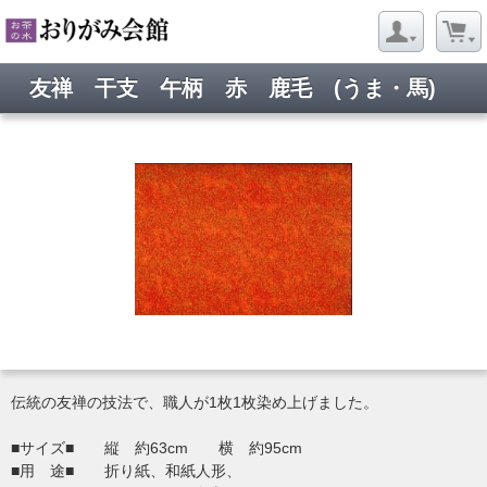
友禅 干支 午柄 赤 鹿毛 (うま・馬)
伝統の友禅の技法で、職人が1枚1枚染め上げました。
■サイズ■ 縦 約63cm 横 約95cm
■用 途■ 折り紙、和紙人形、