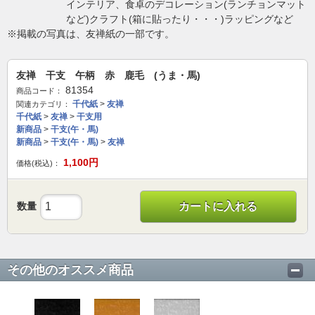
インテリア、食卓のデコレーション(ランチョンマット
など)クラフト(箱に貼ったり・・・)ラッピングなど
※掲載の写真は、友禅紙の一部です。
友禅 干支 午柄 赤 鹿毛 (うま・馬)
81354
商品コード：
千代紙
>
友禅
関連カテゴリ：
千代紙
>
友禅
>
干支用
新商品
>
干支(午・馬)
新商品
>
干支(午・馬)
>
友禅
1,100
円
価格(税込)：
数量
カートに入れる
その他のオススメ商品