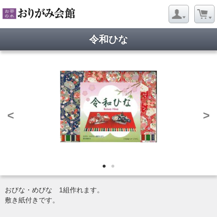
令和ひな
<
>
おびな・めびな 1組作れます。
敷き紙付きです。