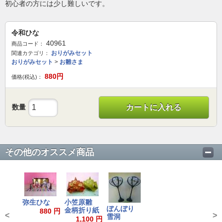
初心者の方には少し難しいです。
令和ひな
40961
商品コード：
おりがみセット
関連カテゴリ：
おりがみセット
>
お雛さま
880
円
価格(税込)：
数量
カートに入れる
その他のオススメ商品
弥生ひな
小笠原雛
ぼんぼり
金柄折り紙
880 円
<
>
雪洞
1,100 円