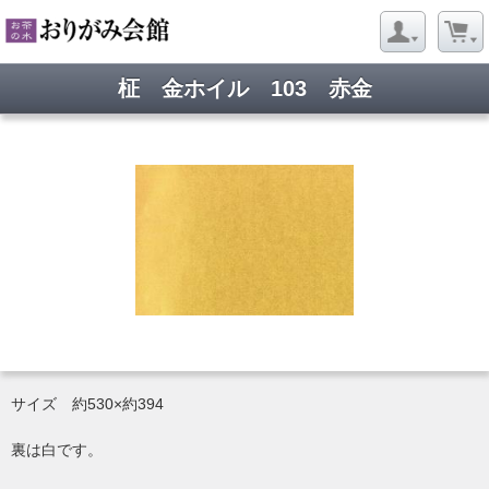
柾 金ホイル 103 赤金
サイズ 約530×約394
裏は白です。