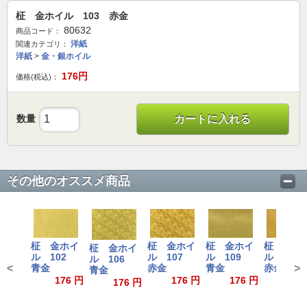
柾 金ホイル 103 赤金
80632
商品コード：
洋紙
関連カテゴリ：
洋紙
>
金・銀ホイル
176
円
価格(税込)：
数量
カートに入れる
その他のオススメ商品
柾 金ホイ
柾 金ホイ
柾 金ホイ
柾 金ホ
柾 金ホイ
ル 102
ル 107
ル 109
ル 11
ル 106
<
青金
赤金
青金
赤金
>
青金
176 円
176 円
176 円
176
176 円