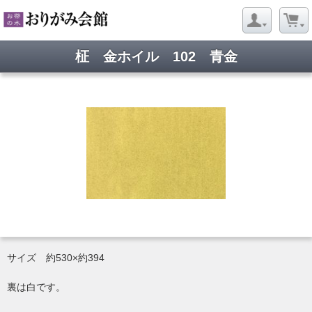
柾 金ホイル 102 青金
サイズ 約530×約394
裏は白です。