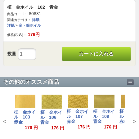
柾 金ホイル 102 青金
80631
商品コード：
洋紙
関連カテゴリ：
洋紙
>
金・銀ホイル
176
円
価格(税込)：
数量
カートに入れる
その他のオススメ商品
柾 金ホイ
柾 金ホイ
柾 金ホ
柾 金ホイ
柾 金ホイ
ル 107
ル 109
ル 11
ル 103
ル 106
<
赤金
青金
赤金
>
赤金
青金
176 円
176 円
176
176 円
176 円