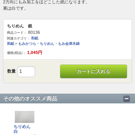
2方向にもみ加工をほどこした紙になります。
裏は白です。
ちりめん 銀
80136
商品コード：
和紙
関連カテゴリ：
和紙
>
もみかつら・ちりめん・もみ会津木綿
1,045
円
価格(税込)：
数量
カートに入れる
その他のオススメ商品
ちりめん
白