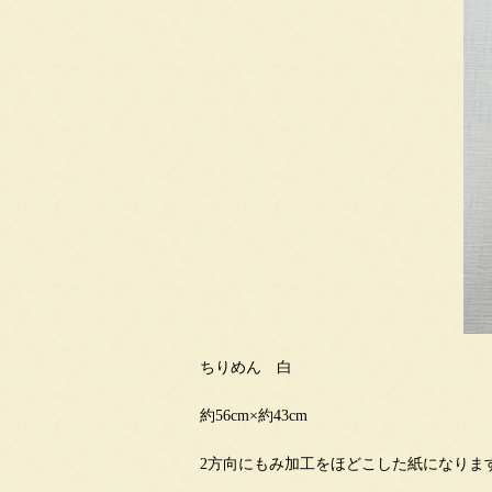
ちりめん 白
約56cm×約43cm
2方向にもみ加工をほどこした紙になりま