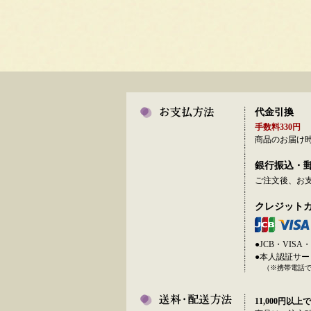
代金引換
手数料330円
商品のお届け
銀行振込・
ご注文後、お
クレジット
●JCB・VI
●本人認証サ
（※携帯電話
11,000円以上で