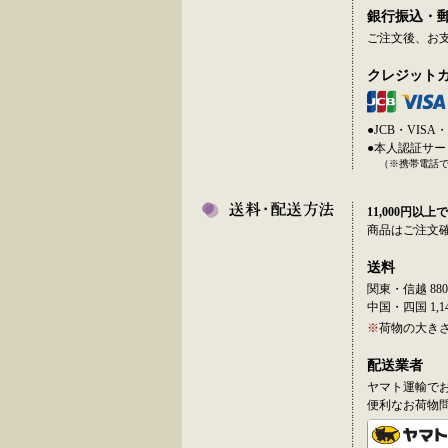
銀行振込・
ご注文後、お
クレジット
●JCB・VI
●本人認証サ
（※携帯電話
11,000円以上で
商品はご注文
送料
関東・信越 880
中国・四国 1,14
※
荷物の大き
配送業者
ヤマト運輸で
便利なお荷物