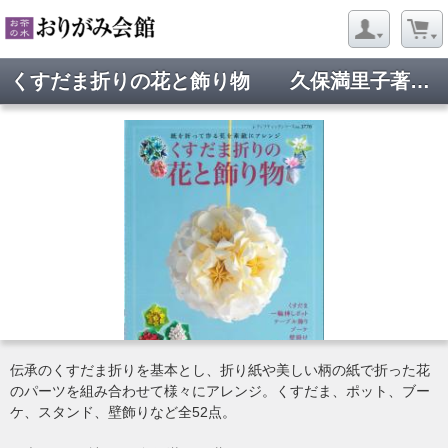
くすだま折りの花と飾り物 久保満里子著 ブティック社
伝承のくすだま折りを基本とし、折り紙や美しい柄の紙で折った花
のパーツを組み合わせて様々にアレンジ。くすだま、ポット、ブー
ケ、スタンド、壁飾りなど全52点。