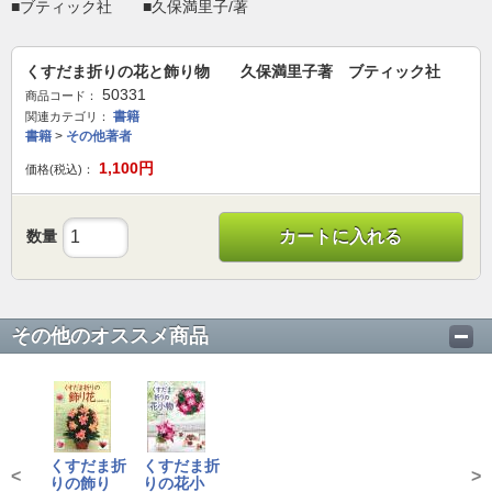
■ブティック社 ■久保満里子/著
くすだま折りの花と飾り物 久保満里子著 ブティック社
50331
商品コード：
書籍
関連カテゴリ：
書籍
>
その他著者
1,100
円
価格(税込)：
数量
カートに入れる
その他のオススメ商品
くすだま折
くすだま折
<
>
りの飾り
りの花小